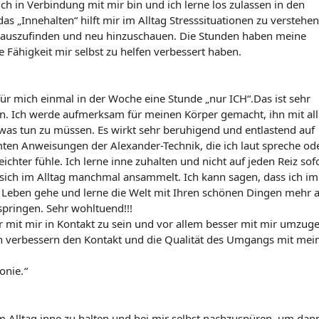
ch in Verbindung mit mir bin und ich lerne los zulassen in den
as „Innehalten“ hilft mir im Alltag Stresssituationen zu verstehen
auszufinden und neu hinzuschauen. Die Stunden haben meine
e Fähigkeit mir selbst zu helfen verbessert haben.
ür mich einmal in der Woche eine Stunde „nur ICH“.Das ist sehr
dern. Ich werde aufmerksam für meinen Körper gemacht, ihn mit al
as tun zu müssen. Es wirkt sehr beruhigend und entlastend auf
ten Anweisungen der Alexander-Technik, die ich laut spreche od
ichter fühle. Ich lerne inne zuhalten und nicht auf jeden Reiz sof
sich im Alltag manchmal ansammelt. Ich kann sagen, dass ich i
n Leben gehe und lerne die Welt mit Ihren schönen Dingen mehr 
pringen. Sehr wohltuend!!!
er mit mir in Kontakt zu sein und vor allem besser mit mir umzug
 verbessern den Kontakt und die Qualität des Umgangs mit mei
onie.
“
m Alltag inne zu halten und bei mir selbst nachzuspüren, um dan