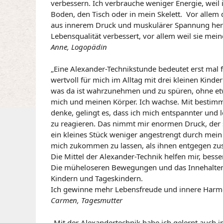
verbessern. Ich verbrauche weniger Energie, weil i
Boden, den Tisch oder in mein Skelett. Vor allem d
aus innerem Druck und muskulärer Spannung her
Lebensqualität verbessert, vor allem weil sie mein
Anne, Logopädin
„Eine Alexander-Technikstunde bedeutet erst mal f
wertvoll für mich im Alltag mit drei kleinen Kin
was da ist wahrzunehmen und zu spüren, ohne etw
mich und meinen Körper. Ich wachse. Mit bestimm
denke, gelingt es, dass ich mich entspannter und le
zu reagieren. Das nimmt mir enormen Druck, der 
ein kleines Stück weniger angestrengt durch mei
mich zukommen zu lassen, als ihnen entgegen zus
Die Mittel der Alexander-Technik helfen mir, bess
Die müheloseren Bewegungen und das Innehalten
Kindern und Tageskindern.
Ich gewinne mehr Lebensfreude und innere Harm
Carmen, Tagesmutter
„Mit der Alexandertechnik habe ich gelernt auch i