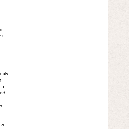
en
en.
 als
f
en
und
er
 zu