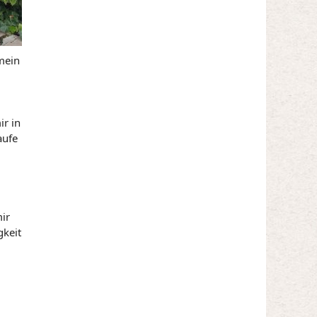
mein
ir in
aufe
mir
gkeit