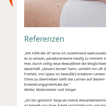
Referenzen
„Mit Hilfe der AT lerne ich zunehmend wahrzune
es zu wissen, paradoxerweise häufig zu meinem e
Hier, durch völlig neue Bewußtheit die Möglichkeit
dauerhaft „steuern-lernen“ kann, verleiht mir oft 
Freiheit, von Spass im bewußt(!) kreativen Lenke
Ohne zu übertreiben stellt das Lernen auf diesem 
Erweiterungspotentiale dar.
“
Walter, Malermeister und Sänger
„Ich bin glücklich Tanja als meine Alexandertechn
ist beseelt von ihrer Arbeit und bildet sich und and