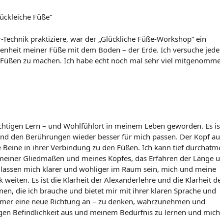
ückleiche Füße“
r-Technik praktiziere, war der „Glückliche Füße-Workshop“ ein
ndenheit meiner Füße mit dem Boden – der Erde. Ich versuche jed
 Füßen zu machen. Ich habe echt noch mal sehr viel mitgenomm
chtigen Lern – und Wohlfühlort in meinem Leben geworden. Es ist
nd den Berührungen wieder besser für mich passen. Der Kopf au
 Beine in ihrer Verbindung zu den Füßen. Ich kann tief durchatm
 meiner Gliedmaßen und meines Kopfes, das Erfahren der Länge 
lassen mich klarer und wohliger im Raum sein, mich und meine
ten. Es ist die Klarheit der Alexanderlehre und die Klarheit d
nen, die ich brauche und bietet mir mit ihrer klaren Sprache und
mmer eine neue Richtung an – zu denken, wahrzunehmen und
gen Befindlichkeit aus und meinem Bedürfnis zu lernen und mich