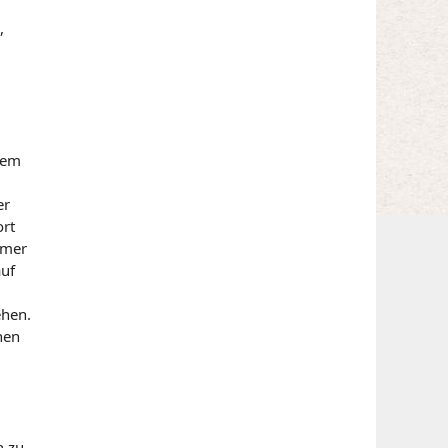
,
lem
er
ort
mmer
auf
ehen.
nen
n zu