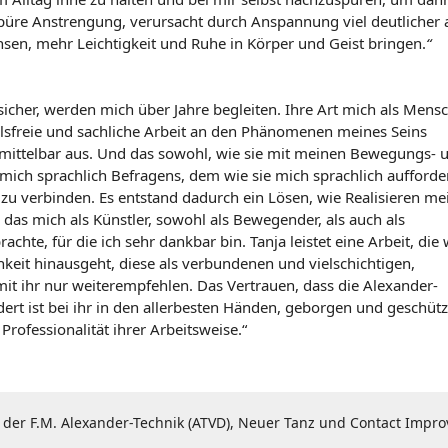
spüre Anstrengung, verursacht durch Anspannung viel deutlicher 
hsen, mehr Leichtigkeit und Ruhe in Körper und Geist bringen.
“
 sicher, werden mich über Jahre begleiten. Ihre Art mich als Mens
ilsfreie und sachliche Arbeit an den Phänomenen meines Seins
nmittelbar aus. Und das sowohl, wie sie mit meinen Bewegungs- 
s mich sprachlich Befragens, dem wie sie mich sprachlich aufforde
 verbinden. Es entstand dadurch ein Lösen, wie Realisieren me
s, das mich als Künstler, sowohl als Bewegender, als auch als
chte, für die ich sehr dankbar bin. Tanja leistet eine Arbeit, die 
keit hinausgeht, diese als verbundenen und vielschichtigen,
 mit ihr nur weiterempfehlen. Das Vertrauen, dass die Alexander-
rt ist bei ihr in den allerbesten Händen, geborgen und geschütz
Professionalität ihrer Arbeitsweise.“
n der F.M. Alexander-Technik (ATVD), Neuer Tanz und Contact Impro