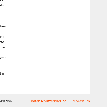
als
chen
und
rte
iner
weit
t in
visation
Datenschutzerklärung
Impressum