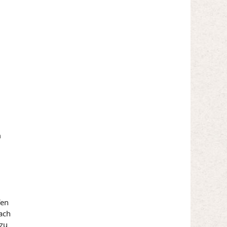
m
fen
ach
 zu