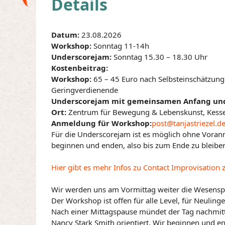
Details
Datum:
23.08.2026
Workshop:
Sonntag 11-14h
Underscorejam:
Sonntag 15.30 – 18.30 Uhr
Kostenbeitrag:
Workshop:
65 – 45 Euro nach Selbsteinschätzung
Geringverdienende
Underscorejam mit gemeinsamen Anfang und
Ort:
Zentrum für Bewegung & Lebenskunst, Kesse
Anmeldung für Workshop:
post@tanjastriezel.d
Für die Underscorejam ist es möglich ohne Vora
beginnen und enden, also bis zum Ende zu bleib
Hier gibt es mehr Infos zu Contact Improvisatio
Wir werden uns am Vormittag weiter die Wesenspr
Der Workshop ist offen für alle Level, für Neulin
Nach einer Mittagspause mündet der Tag nachmitt
Nancy Stark Smith orientiert. Wir beginnen und 