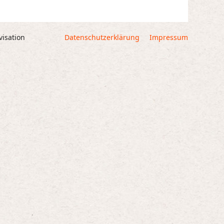
tärke
visation
Datenschutzerklärung
Impressum
n.