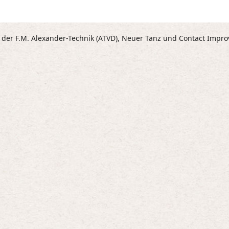
um
die
Lauts
n der F.M. Alexander-Technik (ATVD), Neuer Tanz und Contact Impro
zu
regel