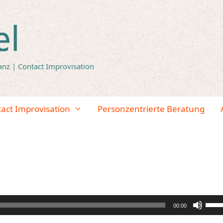
anz | Contact Improvisation
tact Improvisation
Personzentrierte Beratung
Pfeil
00:00
Hoch
benut