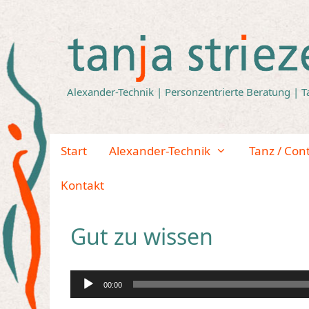
Zum
Inhalt
springen
Alexander-Technik | Personzentrierte Beratung | T
Start
Alexander-Technik
Tanz / Con
Kontakt
Gut zu wissen
Audio-
00:00
Player